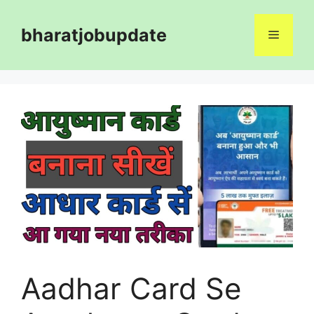
Skip
to
bharatjobupdate
Menu
content
Aadhar Card Se