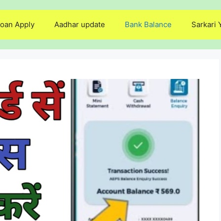
oan Apply
Aadhar update
Bank Balance
Sarkari 