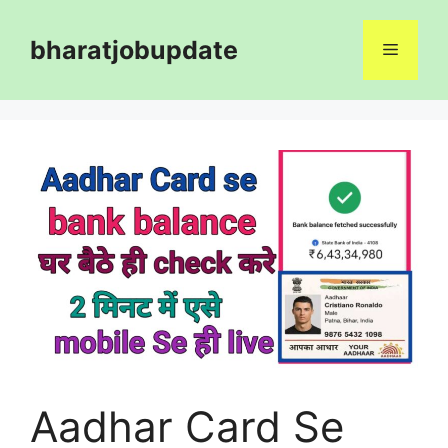
Skip
to
bharatjobupdate
Menu
content
Aadhar Card Se