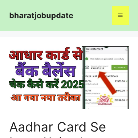
Skip
to
bharatjobupdate
Menu
content
Aadhar Card Se