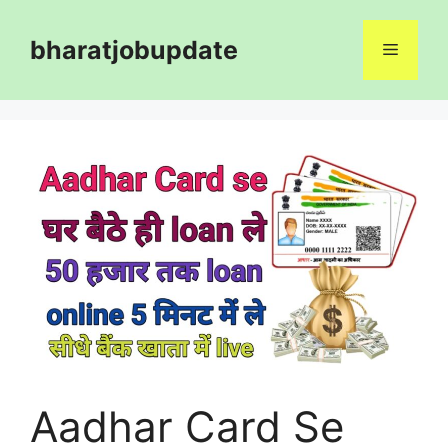
Skip
to
bharatjobupdate
Menu
content
Aadhar Card Se