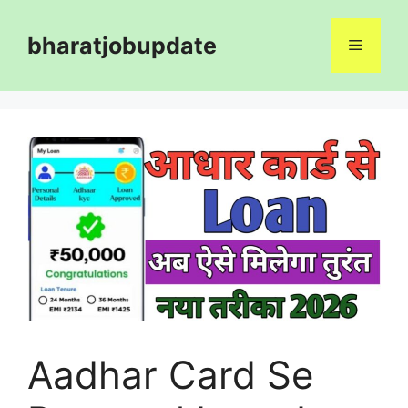
Skip
to
bharatjobupdate
Menu
content
Aadhar Card Se