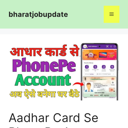
Skip
to
bharatjobupdate
Menu
content
Aadhar Card Se