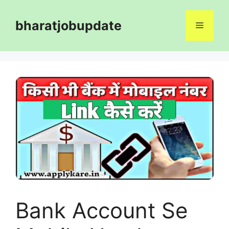
Skip
to
bharatjobupdate
Menu
content
Bank Account Se