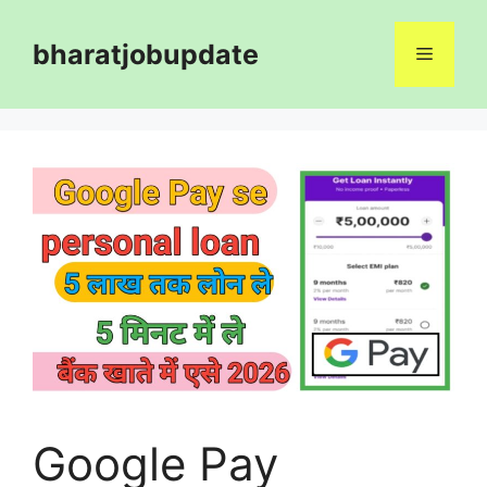
Skip
to
bharatjobupdate
Menu
content
Google Pay