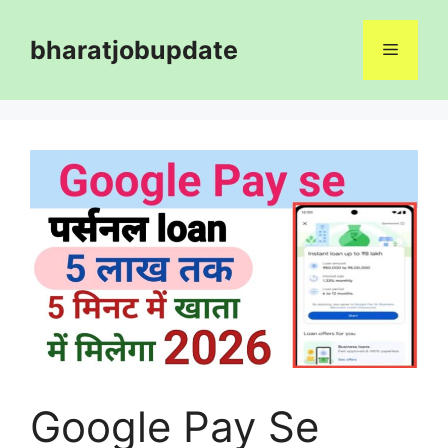
Skip
to
bharatjobupdate
Menu
content
Google Pay Se