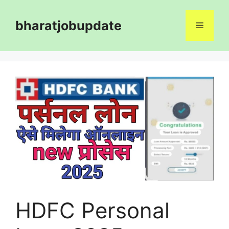
Skip
to
bharatjobupdate
Menu
content
HDFC Personal