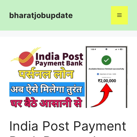
Skip
to
bharatjobupdate
Menu
content
India Post Payment