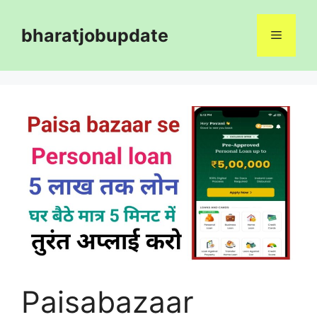
Skip
to
bharatjobupdate
Menu
content
Paisabazaar