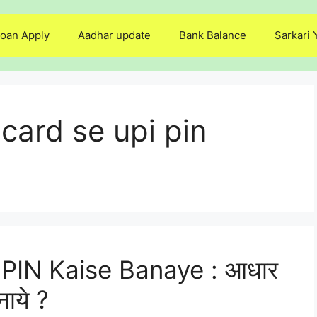
oan Apply
Aadhar update
Bank Balance
Sarkari 
ard se upi pin
PIN Kaise Banaye : आधार
नाये ?