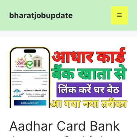
Skip
to
bharatjobupdate
Menu
content
Aadhar Card Bank