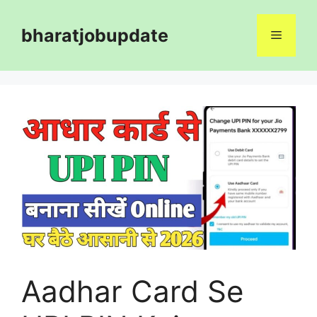
Skip
to
bharatjobupdate
Menu
content
Aadhar Card Se