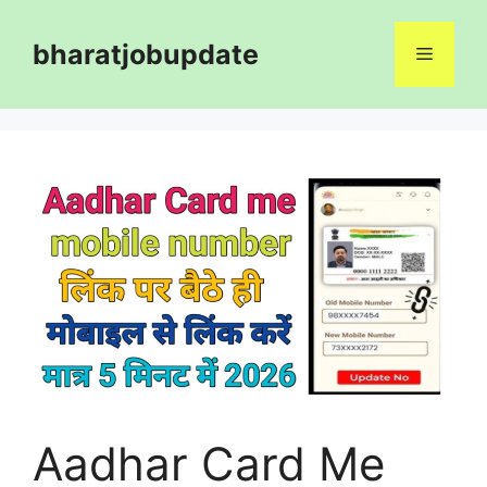
Skip
to
bharatjobupdate
Menu
content
Aadhar Card Me