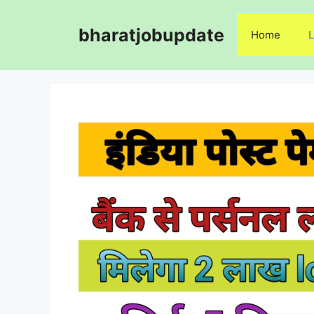
Skip
to
bharatjobupdate
Home
L
content