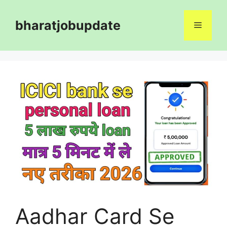
Skip
to
bharatjobupdate
Menu
content
Aadhar Card Se