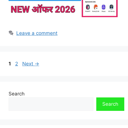
Leave a comment
Page
Page
1
2
Next
→
Search
Search