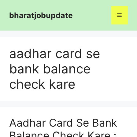
Skip
to
bharatjobupdate
Menu
content
aadhar card se
bank balance
check kare
Aadhar Card Se Bank
Balance Check Kare :