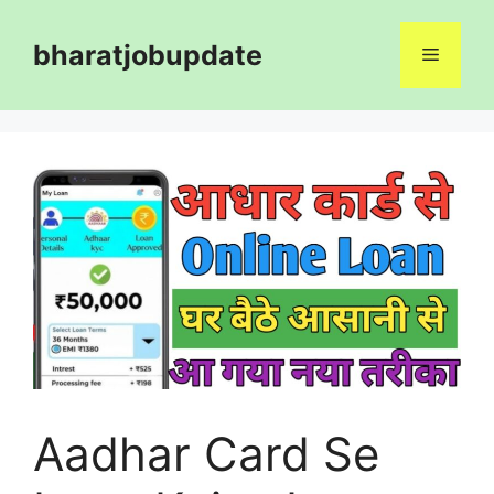
Skip
to
bharatjobupdate
Menu
content
Aadhar Card Se