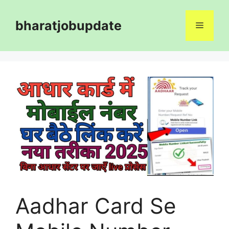
Skip
to
bharatjobupdate
Menu
content
Aadhar Card Se