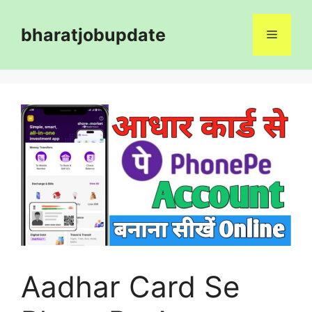
Skip
to
bharatjobupdate
Menu
content
Aadhar Card Se