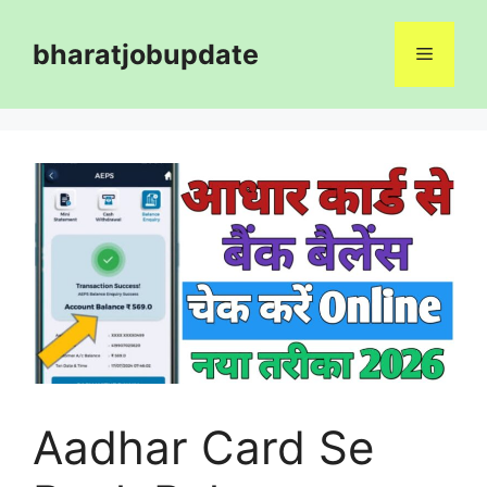
Skip
to
bharatjobupdate
Menu
content
Aadhar Card Se