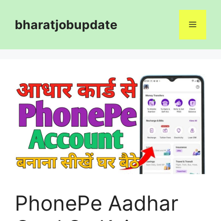
Skip
to
bharatjobupdate
Menu
content
PhonePe Aadhar