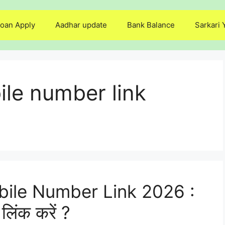
oan Apply
Aadhar update
Bank Balance
Sarkari 
le number link
ile Number Link 2026 :
 लिंक करें ?