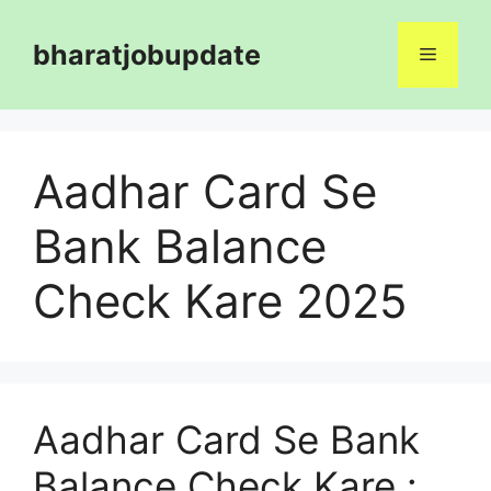
Skip
to
bharatjobupdate
Menu
content
Aadhar Card Se
Bank Balance
Check Kare 2025
Aadhar Card Se Bank
Balance Check Kare :