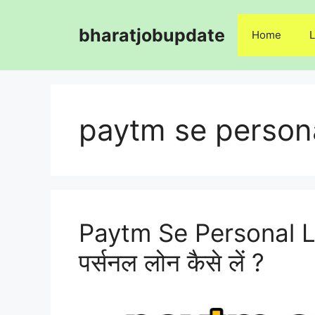
Skip
to
bharatjobupdate
Home
L
content
paytm se persona
Paytm Se Personal Loa
पर्सनल लोन कैसे लें ?