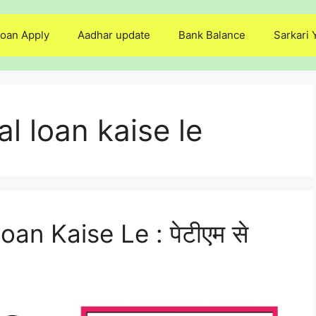
oan Apply
Aadhar update
Bank Balance
Sarkari 
l loan kaise le
n Kaise Le : पेटीएम से