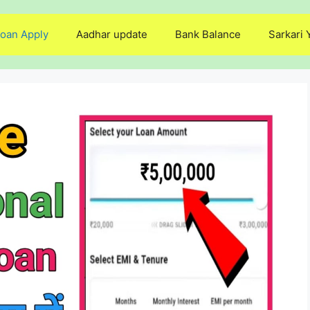
oan Apply
Aadhar update
Bank Balance
Sarkari 