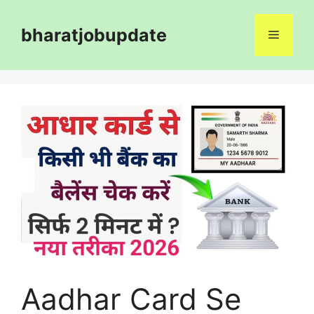
Skip
to
bharatjobupdate
Menu
content
Aadhar Card Se