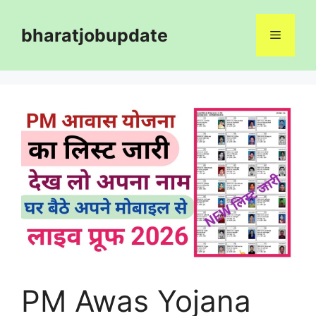
Skip
to
bharatjobupdate
Menu
content
PM Awas Yojana