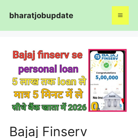
Skip
to
bharatjobupdate
Menu
content
Bajaj Finserv